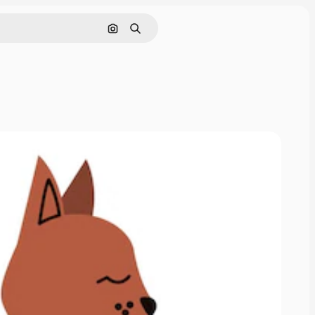
画像で検索
検索