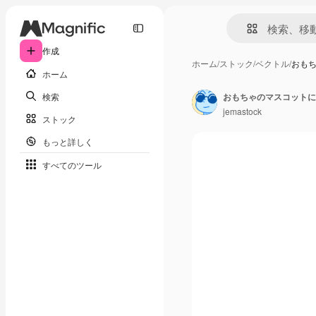
作成
ホーム
/
ストック
/
ベクトル
/
おも
ホーム
検索
おもちゃのマスコットに
jemastock
ストック
もっと詳しく
すべてのツール