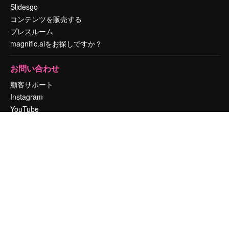
Slidesgo
コンテンツを販売する
プレスルーム
magnific.aiをお探しですか？
お問い合わせ
顧客サポート
Instagram
YouTube
LinkedIn
TikTok
Discord
X
Reddit
Copyright © 2010-
2026
Freepik Company S.L.U.
無断複写・転載を禁じま
す
.