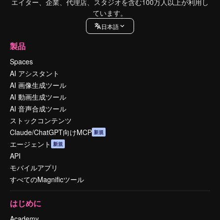
エイター、企業、代理店、スタジオを含む100万人以上が利用し
ています。
日本語
製品
Spaces
AI アシスタント
AI 画像生成ツール
AI 動画生成ツール
AI 音声合成ツール
ストックコンテンツ
Claude/ChatGPT向けMCP
新規
エージェント
新規
API
モバイルアプリ
すべてのMagnificツール
はじめに
Academy