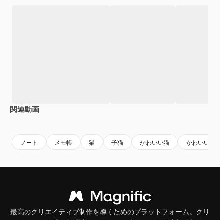
関連動画
Premium
Premium
AIによって生成されました。
Premium
Premium
AIによっ
ノート
メモ帳
猫
子猫
かわいい猫
かわいい猫
最高のクリエイティブ制作を導くためのプラットフォーム。クリ