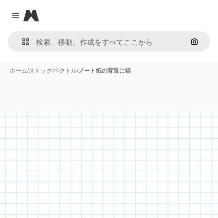
Magnific
Close menu
画像で
ホーム
/
ストック
/
ベクトル
/
ノート紙の背景に猫