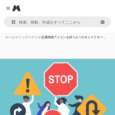
Magnific
Close menu
画像で
ホーム
/
ストック
/
ベクトル
/
交通標識アイコンを持つ人々のキャラクター…