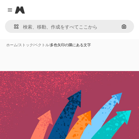
Magnific
Close menu
画像で
ホーム
/
ストック
/
ベクトル
/
多色矢印の隣にある文字