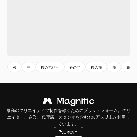
桜
春
桜の花びら
春の花
桜の花
花
花び
最高のクリエイティブ制作を導くためのプラットフォーム。クリ
エイター、企業、代理店、スタジオを含む100万人以上が利用し
ています。
日本語