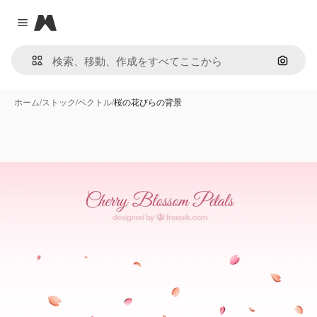
Magnific
Close menu
画像で
ホーム
/
ストック
/
ベクトル
/
桜の花びらの背景