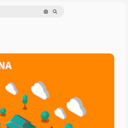
画像で検索
検索