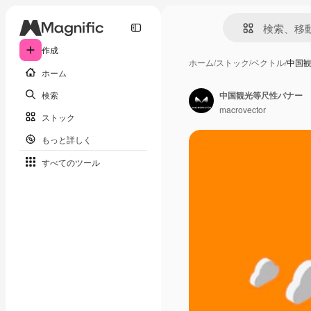
作成
ホーム
/
ストック
/
ベクトル
/
中国
ホーム
検索
中国観光等尺性バナー
macrovector
ストック
もっと詳しく
すべてのツール