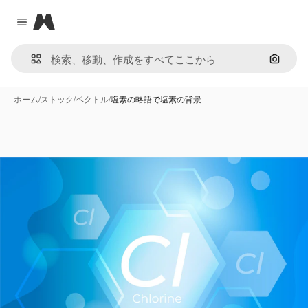
Magnific
Close menu
画像で
ホーム
/
ストック
/
ベクトル
/
塩素の略語で塩素の背景