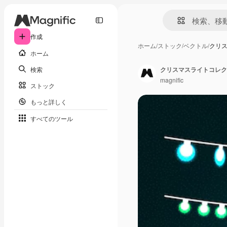
作成
ホーム
/
ストック
/
ベクトル
/
クリ
ホーム
検索
クリスマスライトコレク
magnific
ストック
もっと詳しく
すべてのツール