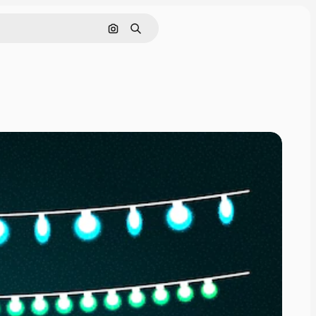
画像で検索
検索