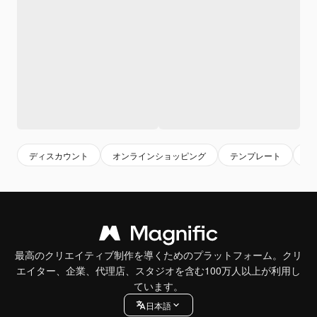
ディスカウント
オンラインショッピング
テンプレート
購
最高のクリエイティブ制作を導くためのプラットフォーム。クリ
エイター、企業、代理店、スタジオを含む100万人以上が利用し
ています。
日本語