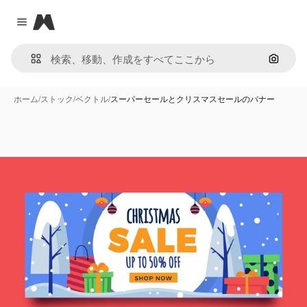
Magnific
Close menu
画像で
ホーム
/
ストック
/
ベクトル
/
スーパーセールとクリスマスセールのバナー