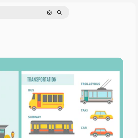
画像で検索
検索