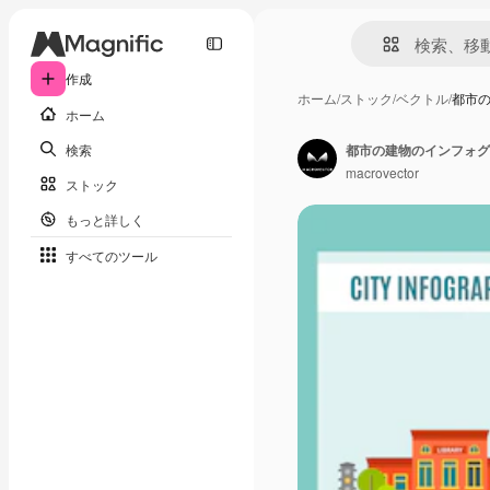
作成
ホーム
/
ストック
/
ベクトル
/
都市
ホーム
検索
都市の建物のインフォグ
macrovector
ストック
もっと詳しく
すべてのツール