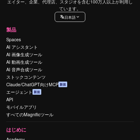
エイター、企業、代理店、スタジオを含む100万人以上が利用し
ています。
日本語
製品
Spaces
AI アシスタント
AI 画像生成ツール
AI 動画生成ツール
AI 音声合成ツール
ストックコンテンツ
Claude/ChatGPT向けMCP
新規
エージェント
新規
API
モバイルアプリ
すべてのMagnificツール
はじめに
Academy