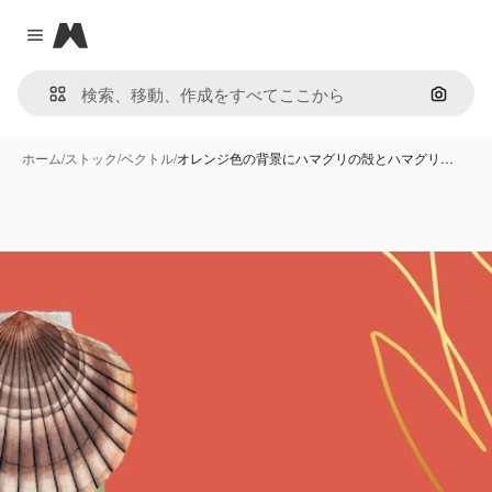
Magnific
Close menu
画像で
ホーム
/
ストック
/
ベクトル
/
オレンジ色の背景にハマグリの殻とハマグリ…