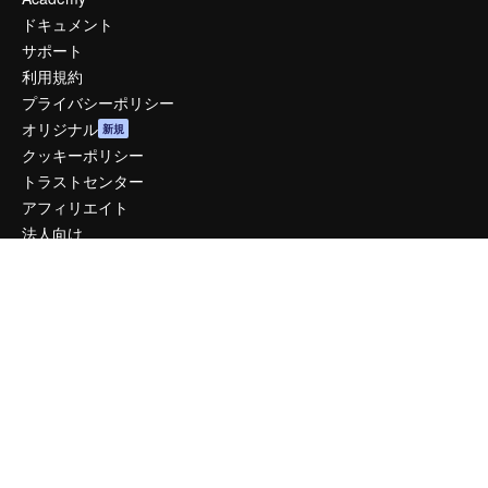
ドキュメント
サポート
利用規約
プライバシーポリシー
オリジナル
新規
クッキーポリシー
トラストセンター
アフィリエイト
法人向け
運営
料金
会社概要
Reviews
採用情報
検索トレンド
ブログ
イベント