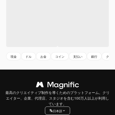
現金
ドル
お金
コイン
支払い
銀行
クレ
最高のクリエイティブ制作を導くためのプラットフォーム。クリ
エイター、企業、代理店、スタジオを含む100万人以上が利用し
ています。
日本語