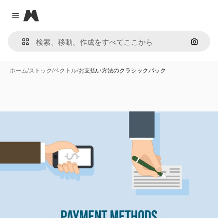
Magnific
Close menu
画像で
ホーム
/
ストック
/
ベクトル
/
お支払い方法のクラシックパック