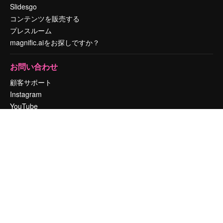
Slidesgo
コンテンツを販売する
プレスルーム
magnific.aiをお探しですか？
お問い合わせ
顧客サポート
Instagram
YouTube
LinkedIn
TikTok
Discord
X
Reddit
Copyright © 2010-
2026
Freepik Company S.L.U.
無断複写・転載を禁じま
す
.