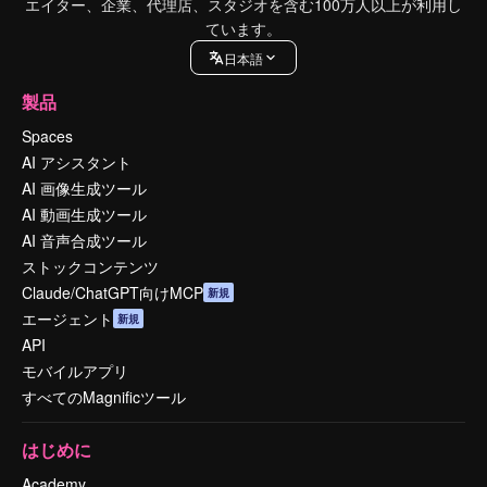
エイター、企業、代理店、スタジオを含む100万人以上が利用し
ています。
日本語
製品
Spaces
AI アシスタント
AI 画像生成ツール
AI 動画生成ツール
AI 音声合成ツール
ストックコンテンツ
Claude/ChatGPT向けMCP
新規
エージェント
新規
API
モバイルアプリ
すべてのMagnificツール
はじめに
Academy