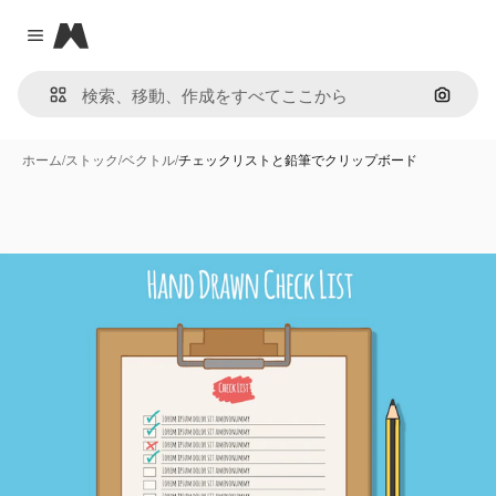
Magnific
Close menu
画像で
ホーム
/
ストック
/
ベクトル
/
チェックリストと鉛筆でクリップボード