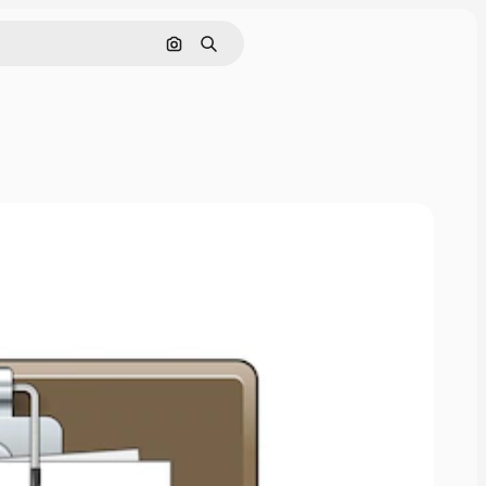
画像で検索
検索