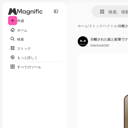
作成
ホーム
/
ストック
/
ベクトル
/
分離
ホーム
検索
分離された紙と鉛筆でク
macrovector
ストック
もっと詳しく
すべてのツール