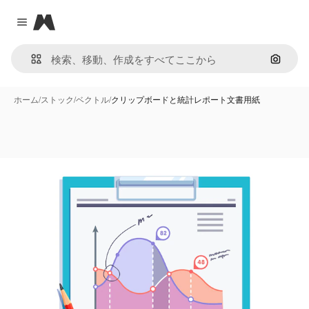
Magnific
Close menu
画像で
ホーム
/
ストック
/
ベクトル
/
クリップボードと統計レポート文書用紙