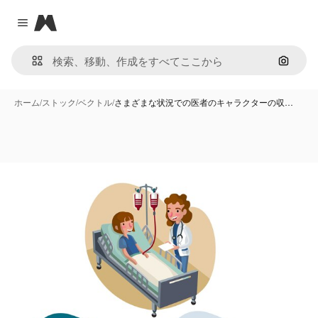
Magnific
Close menu
画像で
ホーム
/
ストック
/
ベクトル
/
さまざまな状況での医者のキャラクターの収…