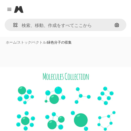
Magnific
Close menu
画像で
ホーム
/
ストック
/
ベクトル
/
緑色分子の収集