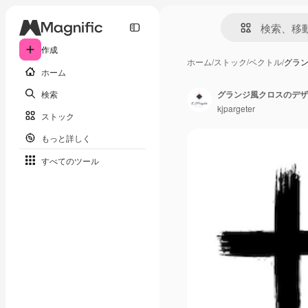
作成
ホーム
/
ストック
/
ベクトル
/
グラ
ホーム
検索
グランジ風クロスのデザ
kjpargeter
ストック
もっと詳しく
すべてのツール