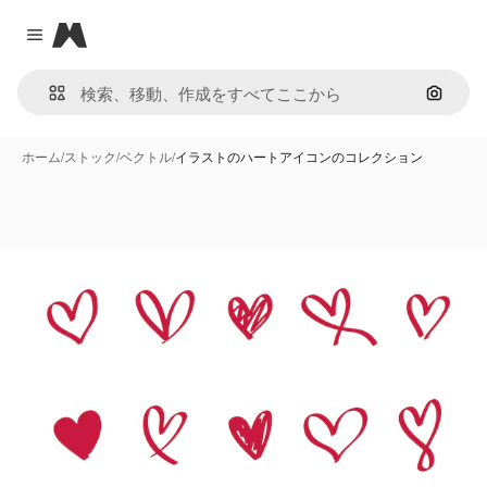
Magnific
Close menu
画像で
ホーム
/
ストック
/
ベクトル
/
イラストのハートアイコンのコレクション