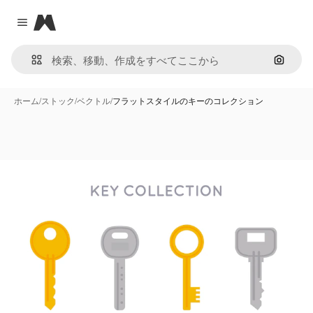
Magnific
Close menu
画像で
ホーム
/
ストック
/
ベクトル
/
フラットスタイルのキーのコレクション