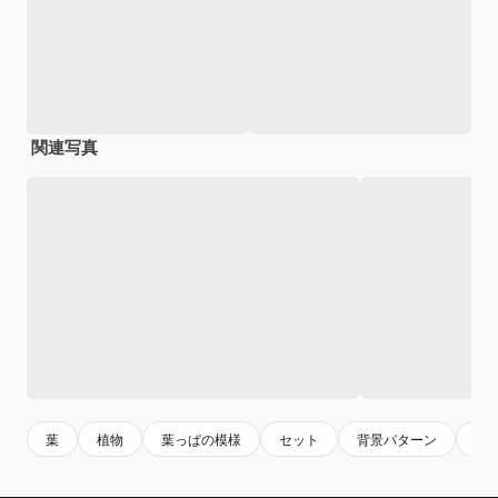
関連写真
葉
植物
葉っぱの模様
セット
背景パターン
パ