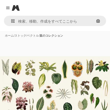
Magnific
Close menu
画像で
ホーム
/
ストック
/
ベクトル
/
葉のコレクション