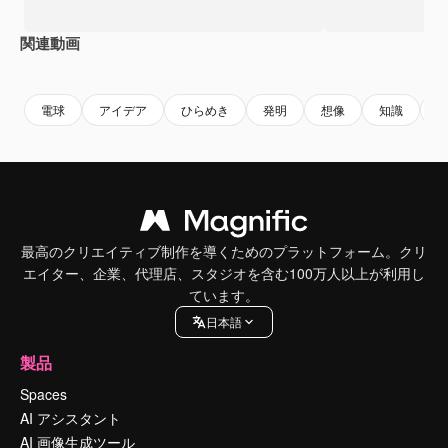
関連動画
Premium
Premium
Premium
Premium
電球
アイデア
ひらめき
発明
想像
知識
最高のクリエイティブ制作を導くためのプラットフォーム。クリ
エイター、企業、代理店、スタジオを含む100万人以上が利用し
ています。
日本語
製品
Spaces
AI アシスタント
AI 画像生成ツール