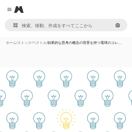
Magnific
Close menu
画像で
ホーム
/
ストック
/
ベクトル
/
効果的な思考の概念の背景を持つ電球のコレ…