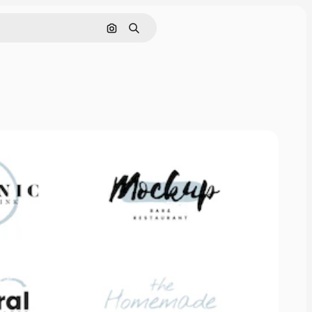
画像で検索
検索