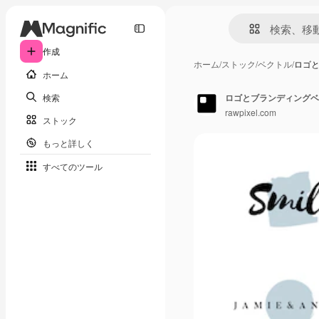
作成
ホーム
/
ストック
/
ベクトル
/
ロゴ
ホーム
検索
ロゴとブランディングベ
rawpixel.com
ストック
もっと詳しく
すべてのツール