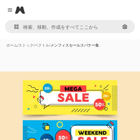
Magnific
Close menu
画像で
ホーム
/
ストック
/
ベクトル
/
メンフィスセールスバナー集