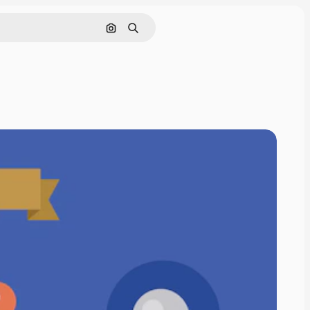
画像で検索
検索