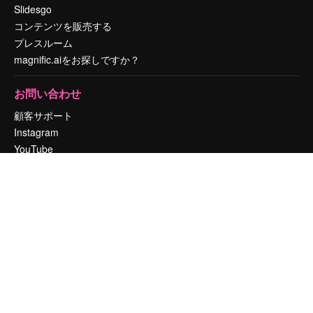
Slidesgo
コンテンツを販売する
プレスルーム
magnific.aiをお探しですか？
お問い合わせ
顧客サポート
Instagram
YouTube
LinkedIn
TikTok
Discord
X
Reddit
Copyright © 2010-
2026
Freepik Company S.L.U.
無断複写・転載を禁じま
す
.