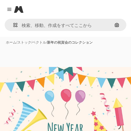
Magnific
Close menu
画像で
ホーム
/
ストック
/
ベクトル
/
新年の祝賀会のコレクション