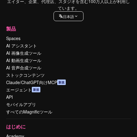
エイター、企業、代理店、スタジオを含む100万人以上が利用し
ています。
日本語
製品
Spaces
AI アシスタント
AI 画像生成ツール
AI 動画生成ツール
AI 音声合成ツール
ストックコンテンツ
Claude/ChatGPT向けMCP
新規
エージェント
新規
API
モバイルアプリ
すべてのMagnificツール
はじめに
Academy