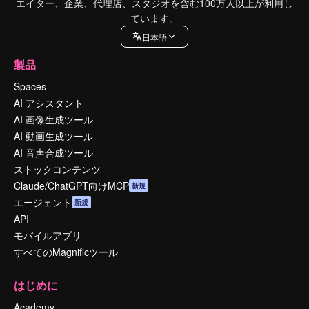
エイター、企業、代理店、スタジオを含む100万人以上が利用し
ています。
日本語
製品
Spaces
AI アシスタント
AI 画像生成ツール
AI 動画生成ツール
AI 音声合成ツール
ストックコンテンツ
Claude/ChatGPT向けMCP
新規
エージェント
新規
API
モバイルアプリ
すべてのMagnificツール
はじめに
Academy