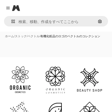
Magnific
Close menu
画像で
ホーム
/
ストック
/
ベクトル
/
有機化粧品のロゴのベクトルのコレクション