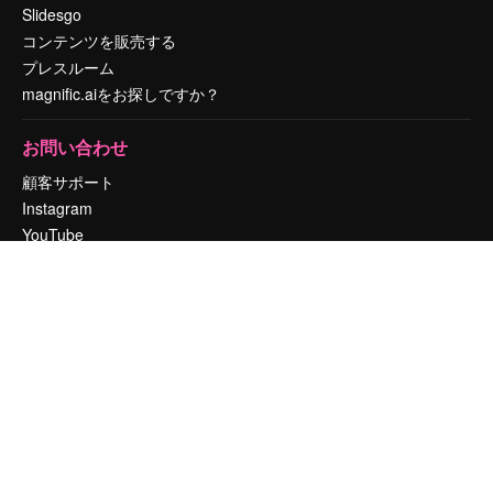
Slidesgo
コンテンツを販売する
プレスルーム
magnific.aiをお探しですか？
お問い合わせ
顧客サポート
Instagram
YouTube
LinkedIn
TikTok
Discord
X
Reddit
Copyright © 2010-
2026
Freepik Company S.L.U.
無断複写・転載を禁じま
す
.