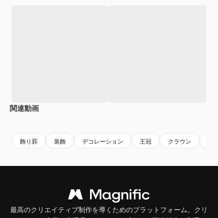
関連動画
Premium
Premium
Premium
Premium
飾り罫
装飾
デコレーション
王冠
クラウン
王
最高のクリエイティブ制作を導くためのプラットフォーム。クリ