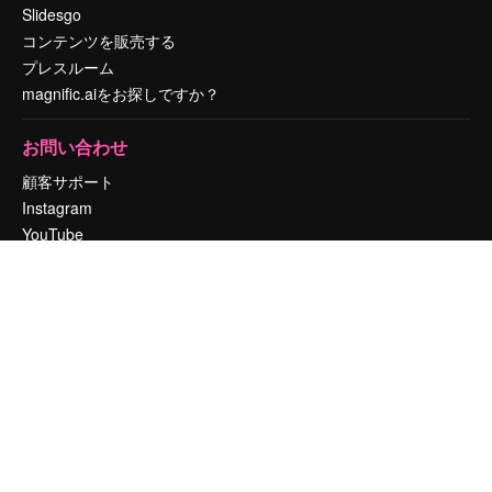
Slidesgo
コンテンツを販売する
プレスルーム
magnific.aiをお探しですか？
お問い合わせ
顧客サポート
Instagram
YouTube
LinkedIn
TikTok
Discord
X
Reddit
Copyright © 2010-
2026
Freepik Company S.L.U.
無断複写・転載を禁じま
す
.