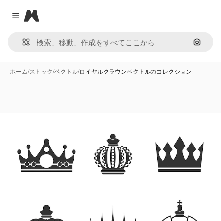
Magnific
Close menu
画像で
ホーム
/
ストック
/
ベクトル
/
ロイヤルクラウンベクトルのコレクション