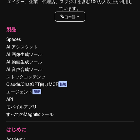
エイター、企業、代理店、スタジオを含む100万人以上が利用し
ています。
日本語
製品
Spaces
AI アシスタント
AI 画像生成ツール
AI 動画生成ツール
AI 音声合成ツール
ストックコンテンツ
Claude/ChatGPT向けMCP
新規
エージェント
新規
API
モバイルアプリ
すべてのMagnificツール
はじめに
Academy