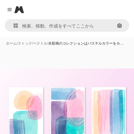
Magnific
Close menu
画像で
ホーム
/
ストック
/
ベクトル
/
水彩画のコレクションはパステルカラーをカ…