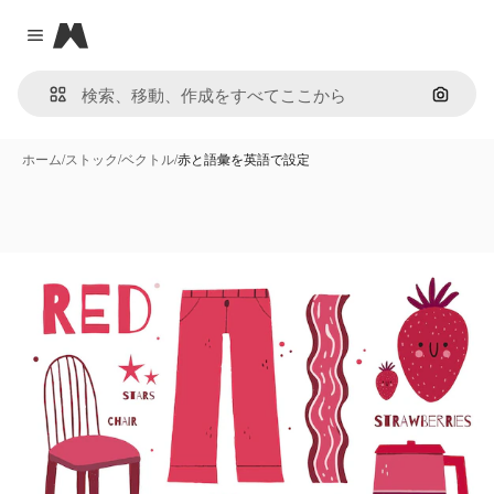
Magnific
Close menu
画像で
ホーム
/
ストック
/
ベクトル
/
赤と語彙を英語で設定