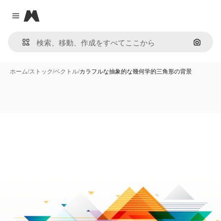
Magnific
Close menu
画像で
ホーム
/
ストック
/
ベクトル
/
カラフルな抽象的な幾何学的三角形の背景