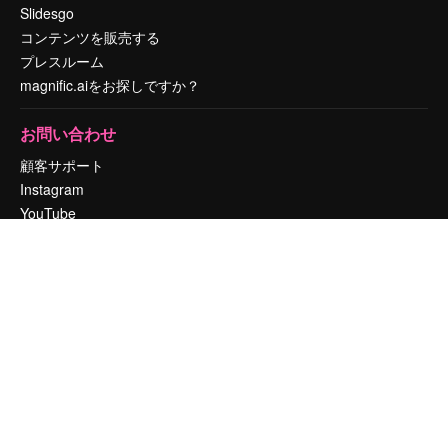
Slidesgo
コンテンツを販売する
プレスルーム
magnific.aiをお探しですか？
お問い合わせ
顧客サポート
Instagram
YouTube
LinkedIn
TikTok
Discord
X
Reddit
Copyright © 2010-
2026
Freepik Company S.L.U.
無断複写・転載を禁じま
す
.