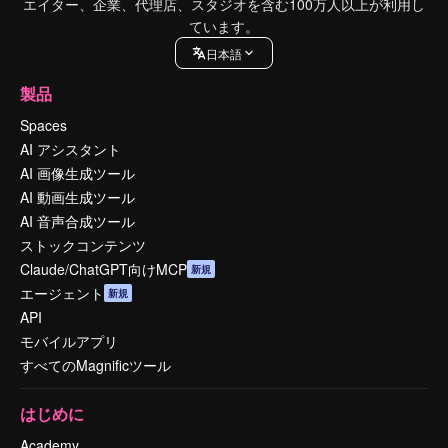
エイター、企業、代理店、スタジオを含む100万人以上が利用し
ています。
日本語
製品
Spaces
AI アシスタント
AI 画像生成ツール
AI 動画生成ツール
AI 音声合成ツール
ストックコンテンツ
Claude/ChatGPT向けMCP
新規
エージェント
新規
API
モバイルアプリ
すべてのMagnificツール
はじめに
Academy