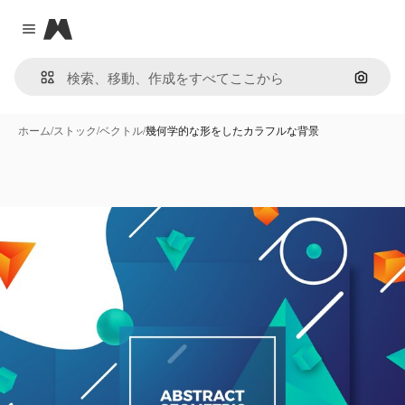
Magnific
Close menu
画像で
ホーム
/
ストック
/
ベクトル
/
幾何学的な形をしたカラフルな背景