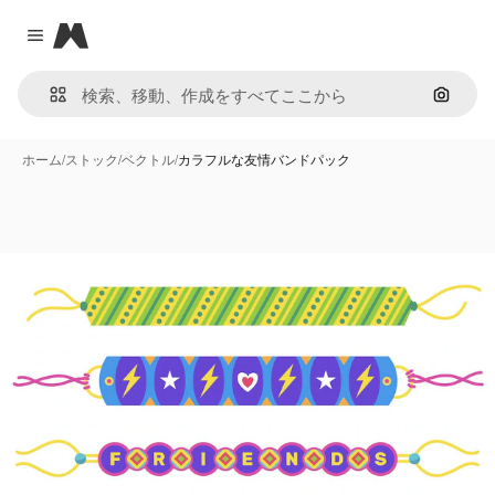
Magnific
Close menu
画像で
ホーム
/
ストック
/
ベクトル
/
カラフルな友情バンドパック