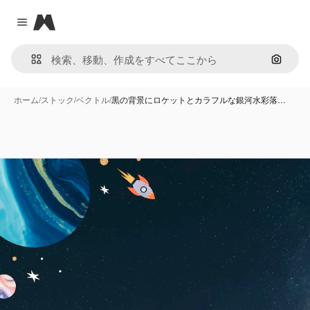
Magnific
Close menu
画像で
ホーム
/
ストック
/
ベクトル
/
黒の背景にロケットとカラフルな銀河水彩落…