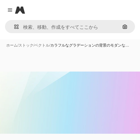
Magnific
Close menu
画像で
ホーム
/
ストック
/
ベクトル
/
カラフルなグラデーションの背景のモダンな…