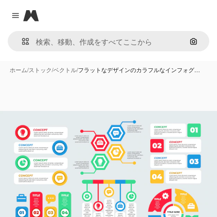
Magnific
Close menu
画像で
ホーム
/
ストック
/
ベクトル
/
フラットなデザインのカラフルなインフォグ…