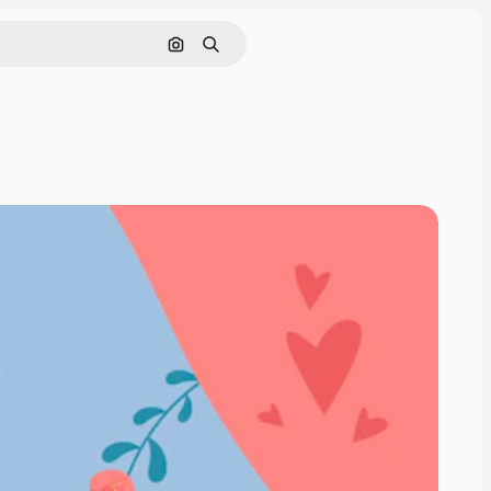
画像で検索
検索