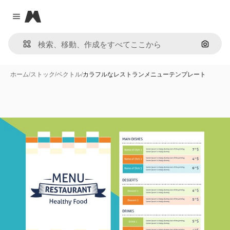
Magnific
Close menu
画像で
ホーム
/
ストック
/
ベクトル
/
カラフルなレストランメニューテンプレート