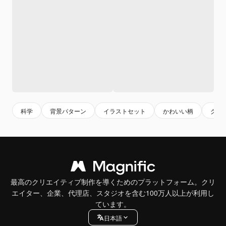
科学
背景パターン
イラストセット
かわいい柄
グラ
最高のクリエイティブ制作を導くためのプラットフォーム。クリ
エイター、企業、代理店、スタジオを含む100万人以上が利用し
ています。
日本語