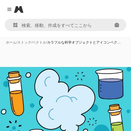
Magnific
Close menu
画像で
ホーム
/
ストック
/
ベクトル
/
カラフルな科学オブジェクトとアイコンベク…