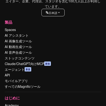
エイター、企業、代理店、スタジオを含む100万人以上が利用し
ています。
日本語
製品
Spaces
AI アシスタント
AI 画像生成ツール
AI 動画生成ツール
AI 音声合成ツール
ストックコンテンツ
Claude/ChatGPT向けMCP
新規
エージェント
新規
API
モバイルアプリ
すべてのMagnificツール
はじめに
Academy