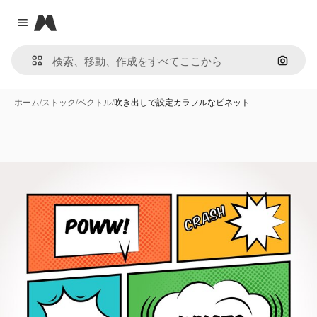
Magnific
Close menu
画像で
ホーム
/
ストック
/
ベクトル
/
吹き出しで設定カラフルなビネット