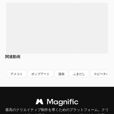
関連動画
Premium
Premium
Premium
Premium
アメコミ
ポップアート
漫画
ふきだし
スピーチバブ
最高のクリエイティブ制作を導くためのプラットフォーム。クリ