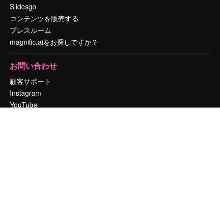
Slidesgo
コンテンツを販売する
プレスルーム
magnific.aiをお探しですか？
お問い合わせ
顧客サポート
Instagram
YouTube
LinkedIn
TikTok
Discord
X
Reddit
Copyright © 2010-
2026
Freepik Company S.L.U.
無断複写・転載を禁じま
す
.