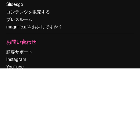
Slidesgo
コンテンツを販売する
プレスルーム
magnific.aiをお探しですか？
お問い合わせ
顧客サポート
Instagram
YouTube
LinkedIn
TikTok
Discord
X
Reddit
Copyright © 2010-
2026
Freepik Company S.L.U.
無断複写・転載を禁じま
す
.