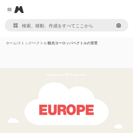
Magnific
Close menu
画像で
ホーム
/
ストック
/
ベクトル
/
観光ヨーロッパベクトルの背景