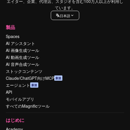
エイター、企業、代理店、スタジオを含む100万人以上が利用し
ています。
日本語
製品
Spaces
AI アシスタント
AI 画像生成ツール
AI 動画生成ツール
AI 音声合成ツール
ストックコンテンツ
Claude/ChatGPT向けMCP
新規
エージェント
新規
API
モバイルアプリ
すべてのMagnificツール
はじめに
Academy