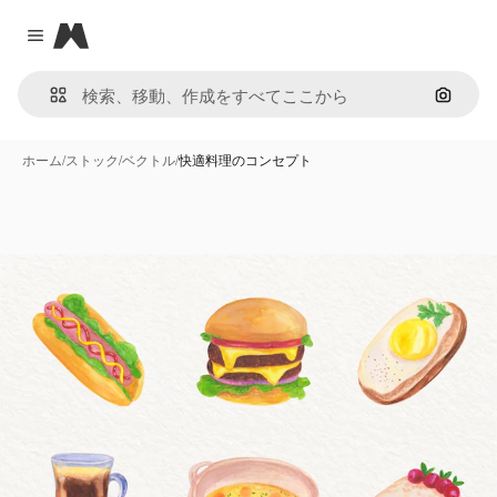
Magnific
Close menu
画像で
ホーム
/
ストック
/
ベクトル
/
快適料理のコンセプト