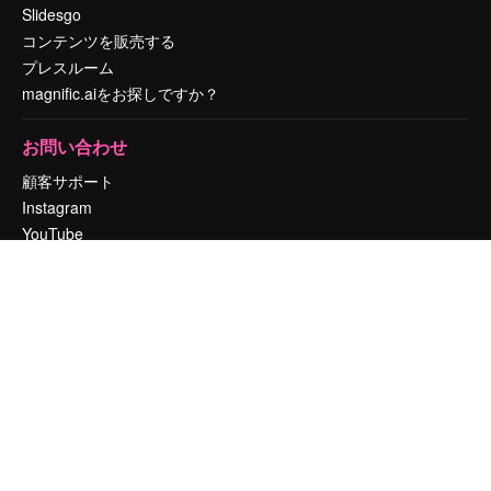
Slidesgo
コンテンツを販売する
プレスルーム
magnific.aiをお探しですか？
お問い合わせ
顧客サポート
Instagram
YouTube
LinkedIn
TikTok
Discord
X
Reddit
Copyright © 2010-
2026
Freepik Company S.L.U.
無断複写・転載を禁じま
す
.