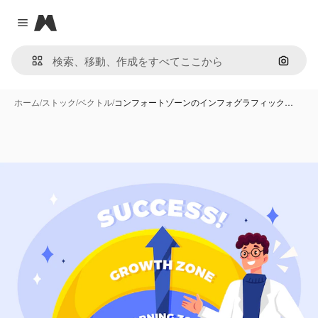
Magnific
Close menu
画像で
ホーム
/
ストック
/
ベクトル
/
コンフォートゾーンのインフォグラフィック…