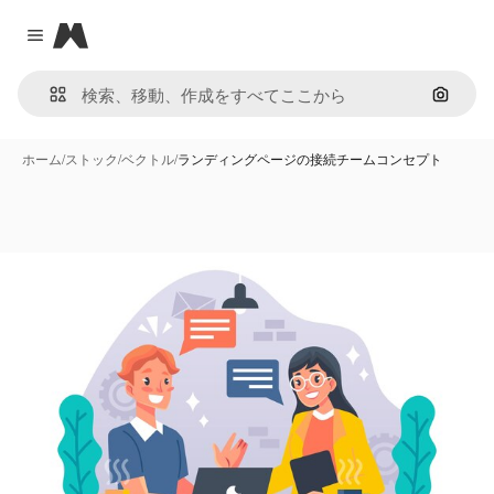
Magnific
Close menu
画像で
ホーム
/
ストック
/
ベクトル
/
ランディングページの接続チームコンセプト