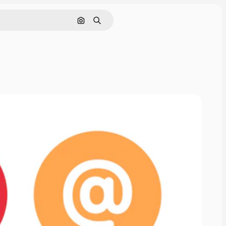
画像で検索
検索