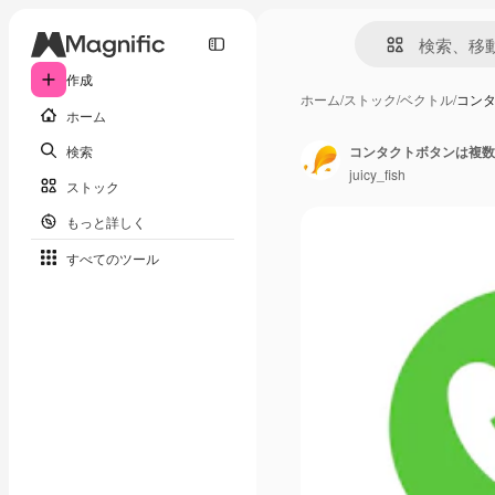
作成
ホーム
/
ストック
/
ベクトル
/
コン
ホーム
検索
コンタクトボタンは複数
juicy_fish
ストック
もっと詳しく
すべてのツール