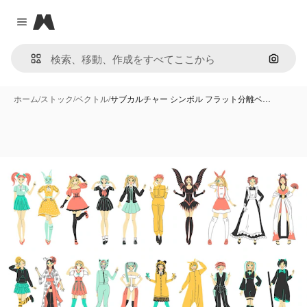
Magnific
Close menu
画像で
ホーム
/
ストック
/
ベクトル
/
サブカルチャー シンボル フラット分離ベ…