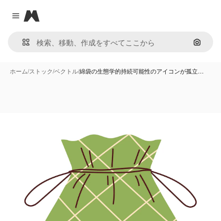
Magnific
Close menu
画像で
ホーム
/
ストック
/
ベクトル
/
綿袋の生態学的持続可能性のアイコンが孤立…