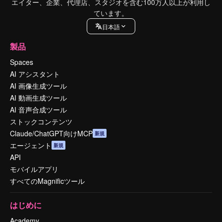
エイター、企業、代理店、スタジオを含む100万人以上が利用し
ています。
日本語
製品
Spaces
AI アシスタント
AI 画像生成ツール
AI 動画生成ツール
AI 音声合成ツール
ストックコンテンツ
Claude/ChatGPT向けMCP
新規
エージェント
新規
API
モバイルアプリ
すべてのMagnificツール
はじめに
Academy