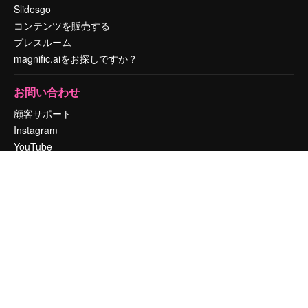
Slidesgo
コンテンツを販売する
プレスルーム
magnific.aiをお探しですか？
お問い合わせ
顧客サポート
Instagram
YouTube
LinkedIn
TikTok
Discord
X
Reddit
Copyright © 2010-
2026
Freepik Company S.L.U.
無断複写・転載を禁じま
す
.