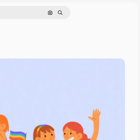
画像で検索
検索