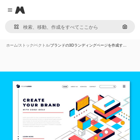
Magnific
Close menu
画像で
ホーム
/
ストック
/
ベクトル
/
ブランドの3Dランディングページを作成す…