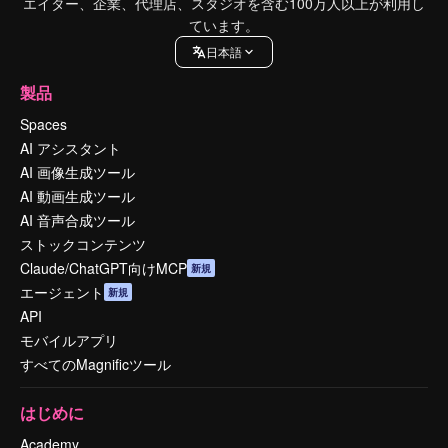
エイター、企業、代理店、スタジオを含む100万人以上が利用し
ています。
日本語
製品
Spaces
AI アシスタント
AI 画像生成ツール
AI 動画生成ツール
AI 音声合成ツール
ストックコンテンツ
Claude/ChatGPT向けMCP
新規
エージェント
新規
API
モバイルアプリ
すべてのMagnificツール
はじめに
Academy