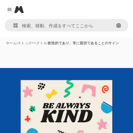
Magnific
Close menu
画像で
ホーム
/
ストック
/
ベクトル
/
創造的であり、常に親切であることのサイン